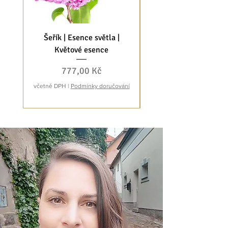
Šeřík | Esence světla |
Arónie | Esence svět
Květové esence
Cena
777,00 Kč
včetně DPH
|
Podmínky doručování
včetně DPH