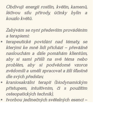
Obdivuji energii rostlin, květin, kamenů,
léčivou sílu přírody, účinky bylin a
kouzlo květů.
Zabývám se nyní především prováděním
a terapiemi:
terapeutické povídání nad tématy, se
kterými ke mně lidi přichází – převážně
naslouchám a dále pomáhám klientům,
aby si sami přišli na své téma nebo
problém, aby si podvědomé vzorce
zvědomili a uměli zpracovat a žili šťastně
dle svých představ,
kraniosakrální terapií (biodynamickým
přístupem, intuitivním, či s použitím
osteopatických technik),
tvorbou jedinečných světelných esencí –
z čisté české přírody,
terapiemi a poradenstvím k Australským
květovým esencím a Esencím Světla –
tvořím osobní esence,
konzultacemi k různým životním