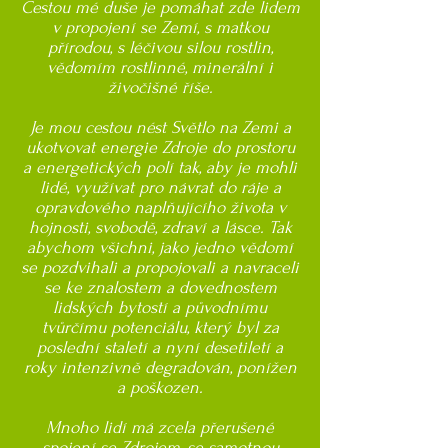
Cestou mé duše je pomáhat zde lidem
v propojení se Zemí, s matkou
přírodou, s léčivou silou rostlin,
vědomím rostlinné, minerální i
živočišné říše.
Je mou cestou nést Světlo na Zemi a
ukotvovat energie Zdroje do prostoru
a energetických polí tak, aby je mohli
lidé, využívat pro návrat do ráje a
opravdového naplňujícího života v
hojnosti, svobodě, zdraví a lásce. Tak
abychom všichni, jako jedno vědomí
se pozdvihali a propojovali a navraceli
se ke znalostem a dovednostem
lidských bytostí a původnímu
tvůrčímu potenciálu, který byl za
poslední staletí a nyní desetiletí a
roky intenzivně degradován, ponížen
a poškozen.
Mnoho lidí má zcela přerušené
spojení se Zdrojem, se samotnou