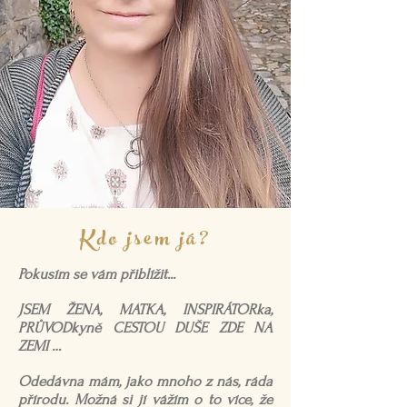
Kdo jsem já?
Pokusím se vám přiblížit...
JSEM ŽENA, MATKA, INSPIRÁTORka,
PRŮVODkyně CESTOU DUŠE ZDE NA
ZEMI …
Odedávna mám, jako mnoho z nás, ráda
přírodu. Možná si jí vážím o to více, že