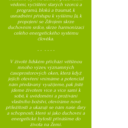
vědomí, vyčištění starých vzorců a
programů, bloků a traumat, k
usnadnění přístupu k vyššímu Já, k
propojení se Zdrojem skrze
duchovním srdce, skrze harmonizaci
celého energetického systému
člověka.
- - - - - -
V životě lidském přichází většinou
mnoho výzev, významných
časoprostorových oken, která když
jejich otevření vnímáme a potenciál
nám předávaný využijeme, pak jistě
jdeme životem více a více sami k
sobě, k uvědomění a prožívání
vlastního božství, otevíráme nové
příležitosti a ukazují se nám naše dary
a schopnosti, které si jako duchovní a
energetické bytosti přinášíme do
života na Zemi.