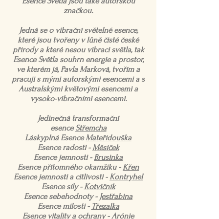
Esence Světla jsou také autorskou
značkou.
Jedná se o vibrační světelné esence,
které jsou tvořeny v lůně čisté české
přírody a které nesou vibraci světla, tak
Esence Světla souhrn energie a prostor,
ve kterém já, Pavla Marková, tvořím a
pracuji s mými autorskými esencemi a s
Australskými květovými esencemi a
vysoko-vibračními esencemi.
Jedinečná transformační
esence
Střemcha
Láskyplná Esence
Mateřídouška
Esence radosti -
Měsíček
Esence jemnosti -
Brusinka
Esence přítomného okamžiku -
Křen
Esence jemnosti a citlivosti -
Kontryhel
Esence síly -
Kotvičník
Esence sebehodnoty -
Jestřabina
Esence milosti -
Třezalka
Esence vitality a ochrany -
Arónie