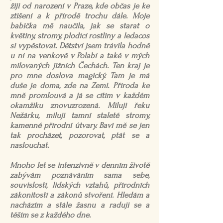
žiji od narození v Praze, kde občas je ke
ztišení a k přírodě trochu dále. Moje
babička mě naučila, jak se starat o
květiny, stromy, plodící rostliny a ledacos
si vypěstovat. Dětství jsem trávila hodně
u ní na venkově v Polabí a také v mých
milovaných jižních Čechách. Ten kraj je
pro mne doslova magický. Tam je má
duše je doma, zde na Zemi. Příroda ke
mně promlouvá a já se cítím v každém
okamžiku znovuzrozená. Miluji řeku
Nežárku, miluji tamní staleté stromy,
kamenné přírodní útvary. Baví mě se jen
tak procházet, pozorovat, ptát se a
naslouchat.
Mnoho let se intenzivně v denním životě
zabývám poznáváním sama sebe,
souvislostí, lidských vztahů, přírodních
zákonitostí a zákonů stvoření. Hledám a
nacházím a stále žasnu a raduji se a
těším se z každého dne.