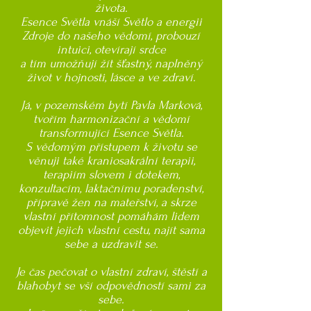
života.
Esence Světla vnáší Světlo a energii
Zdroje do našeho vědomí, probouzí
intuici, otevírají srdce
a tím umožňují žít šťastný, naplněný
život v hojnosti, lásce a ve zdraví.
Já, v pozemském bytí Pavla Marková,
tvořím harmonizační a vědomí
transformující Esence Světla.
S vědomým přístupem k životu se
věnuji také kraniosakrální terapii,
terapiím slovem i dotekem,
konzultacím, laktačnímu poradenství,
přípravě žen na mateřství, a skrze
vlastní přítomnost pomáhám lidem
objevit jejich vlastní cestu, najít sama
sebe a uzdravit se.
Je čas pečovat o vlastní zdraví, štěstí a
blahobyt se vší odpovědností sami za
sebe.