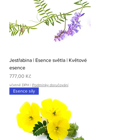
Jestřabina | Esence světla | Květové
esence
Cena
777,00 Kč
včetně DPH
|
Podmínky doručování
Esence síly