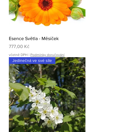
Esence Světla - Měsíček
Cena
777,00 Kč
včetně DPH
|
Podmínky doručování
Jedinečná ve své síle