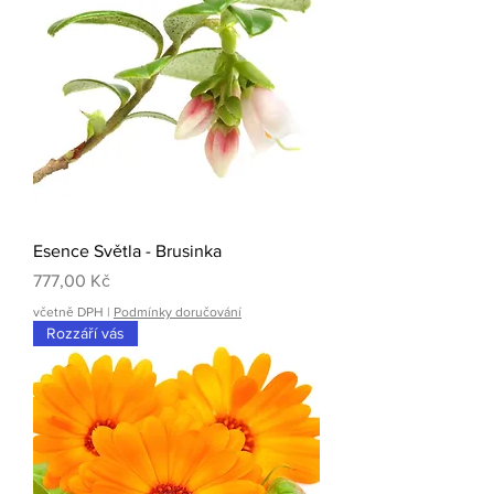
Esence Světla - Brusinka
Cena
777,00 Kč
včetně DPH
|
Podmínky doručování
Rozzáří vás