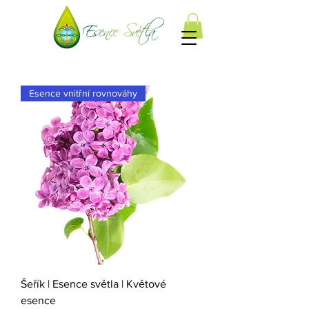
Esence vnitřní rovnováhy
Šeřík | Esence světla | Květové
esence