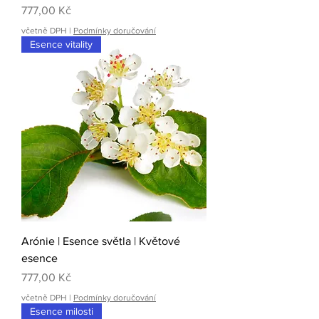
Cena
777,00 Kč
včetně DPH
|
Podmínky doručování
Esence vitality
Arónie | Esence světla | Květové
esence
Cena
777,00 Kč
včetně DPH
|
Podmínky doručování
Esence milosti