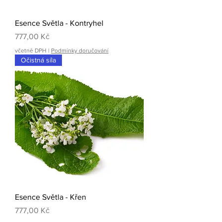
Esence Světla - Kontryhel
Cena
777,00 Kč
včetně DPH
|
Podmínky doručování
Očistná síla
Esence Světla - Křen
Cena
777,00 Kč