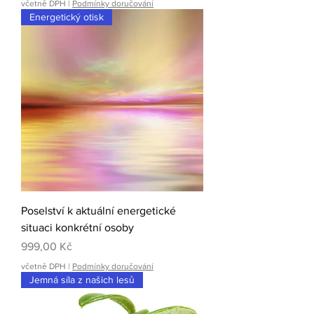
včetně DPH
|
Podmínky doručování
Energetický otisk
Poselství k aktuální energetické
situaci konkrétní osoby
Cena
999,00 Kč
včetně DPH
|
Podmínky doručování
Jemná síla z našich lesů