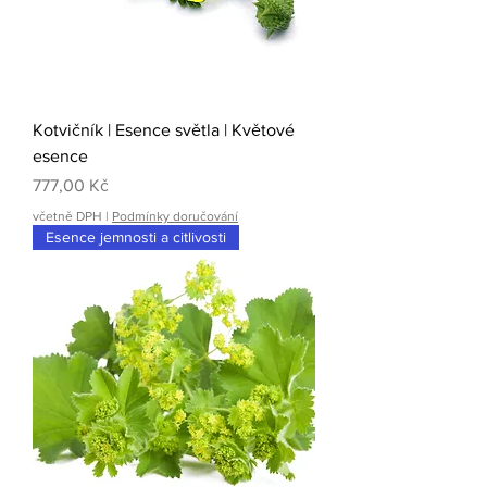
Kotvičník | Esence světla | Květové
esence
Cena
777,00 Kč
včetně DPH
|
Podmínky doručování
Esence jemnosti a citlivosti