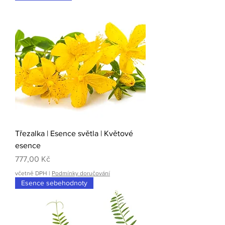
Třezalka | Esence světla | Květové
esence
Cena
777,00 Kč
včetně DPH
|
Podmínky doručování
Esence sebehodnoty